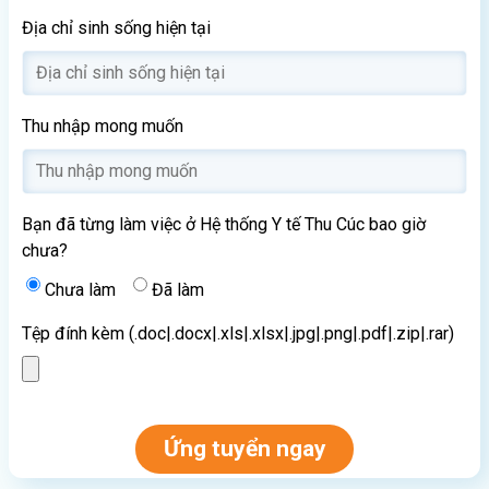
Địa chỉ sinh sống hiện tại
Thu nhập mong muốn
Bạn đã từng làm việc ở Hệ thống Y tế Thu Cúc bao giờ
chưa?
Chưa làm
Đã làm
Tệp đính kèm (.doc|.docx|.xls|.xlsx|.jpg|.png|.pdf|.zip|.rar)