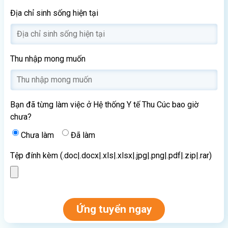
Địa chỉ sinh sống hiện tại
Thu nhập mong muốn
Bạn đã từng làm việc ở Hệ thống Y tế Thu Cúc bao giờ
chưa?
Chưa làm
Đã làm
Tệp đính kèm (.doc|.docx|.xls|.xlsx|.jpg|.png|.pdf|.zip|.rar)