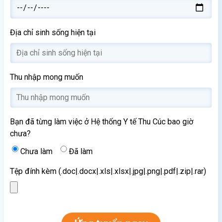
Địa chỉ sinh sống hiện tại
Thu nhập mong muốn
Bạn đã từng làm việc ở Hệ thống Y tế Thu Cúc bao giờ
chưa?
Chưa làm
Đã làm
Tệp đính kèm (.doc|.docx|.xls|.xlsx|.jpg|.png|.pdf|.zip|.rar)