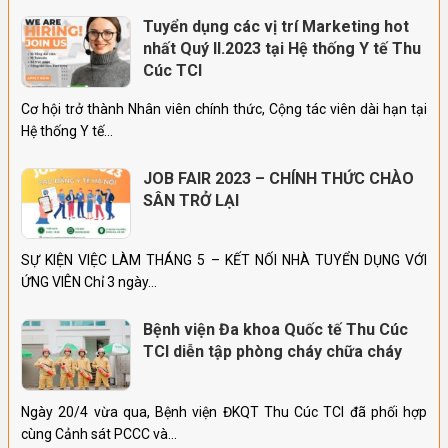
Tuyển dụng các vị trí Marketing hot
nhất Quý II.2023 tại Hệ thống Y tế Thu
Cúc TCI
Cơ hội trở thành Nhân viên chính thức, Cộng tác viên dài hạn tại
Hệ thống Y tế…
JOB FAIR 2023 – CHÍNH THỨC CHÀO
SÂN TRỞ LẠI
SỰ KIỆN VIỆC LÀM THÁNG 5 – KẾT NỐI NHÀ TUYỂN DỤNG VỚI
ỨNG VIÊN Chỉ 3 ngày…
Bệnh viện Đa khoa Quốc tế Thu Cúc
TCI diễn tập phòng cháy chữa cháy
Ngày 20/4 vừa qua, Bệnh viện ĐKQT Thu Cúc TCI đã phối hợp
cùng Cảnh sát PCCC và…